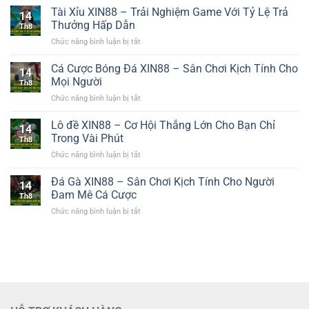
Casino
Tài Xỉu XIN88 – Trải Nghiệm Game Với Tỷ Lệ Trả
14
XIN88
Thưởng Hấp Dẫn
Th8
–
ở
Chức năng bình luận bị tắt
Trải
Tài
Nghiệm
Xỉu
Cá Cược Bóng Đá XIN88 – Sân Chơi Kịch Tính Cho
Sòng
14
XIN88
Bài
Mọi Người
Th8
–
Trực
ở
Chức năng bình luận bị tắt
Trải
Tiếp
Cá
Nghiệm
Đỉnh
Cược
Lô đề XIN88 – Cơ Hội Thắng Lớn Cho Bạn Chỉ
Game
Cao
14
Bóng
Với
Trong Vài Phút
Th8
Đá
Tỷ
ở
Chức năng bình luận bị tắt
XIN88
Lệ
Lô
–
Trả
đề
Đá Gà XIN88 – Sân Chơi Kịch Tính Cho Người
Sân
Thưởng
14
XIN88
Chơi
Đam Mê Cá Cược
Hấp
Th8
–
Kịch
Dẫn
ở
Chức năng bình luận bị tắt
Cơ
Tính
Đá
Hội
Cho
Gà
Thắng
Mọi
XIN88
Lớn
Người
–
Cho
Sân
Bạn
Chơi
Chỉ
Kịch
Trong
Tính
Vài