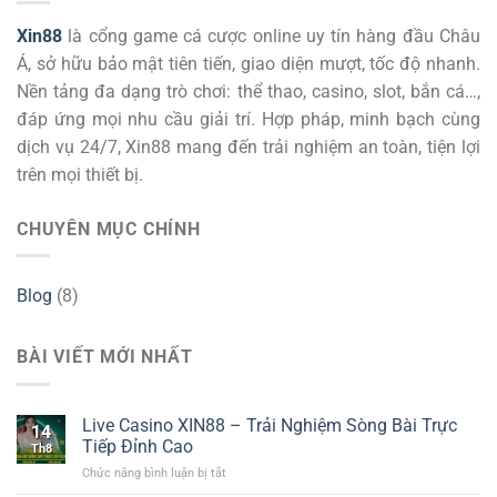
Xin88
là cổng game cá cược online uy tín hàng đầu Châu
Á, sở hữu bảo mật tiên tiến, giao diện mượt, tốc độ nhanh.
Nền tảng đa dạng trò chơi: thể thao, casino, slot, bắn cá…,
đáp ứng mọi nhu cầu giải trí. Hợp pháp, minh bạch cùng
dịch vụ 24/7, Xin88 mang đến trải nghiệm an toàn, tiện lợi
trên mọi thiết bị.
CHUYÊN MỤC CHÍNH
Blog
(8)
BÀI VIẾT MỚI NHẤT
Live Casino XIN88 – Trải Nghiệm Sòng Bài Trực
14
Tiếp Đỉnh Cao
Th8
ở
Chức năng bình luận bị tắt
Live