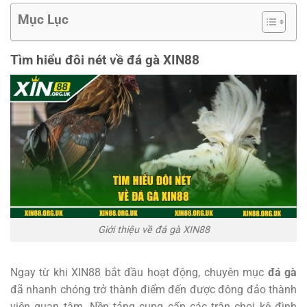
Mục Lục
Tìm hiểu đôi nét về đá gà XIN88
Giới thiệu về đá gà XIN88
Ngay từ khi XIN88 bắt đầu hoạt động, chuyên mục
đá gà
đã nhanh chóng trở thành điểm đến được đông đảo thành
viên quan tâm. Nền tảng cung cấp các trận chọi kê đình