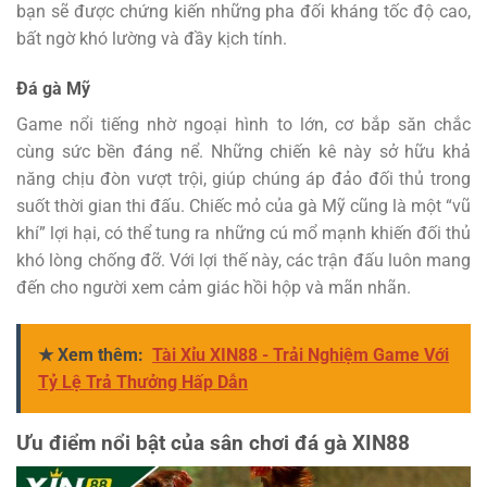
bạn sẽ được chứng kiến những pha đối kháng tốc độ cao,
bất ngờ khó lường và đầy kịch tính.
Đá gà
Mỹ
Game nổi tiếng nhờ ngoại hình to lớn, cơ bắp săn chắc
cùng sức bền đáng nể. Những chiến kê này sở hữu khả
năng chịu đòn vượt trội, giúp chúng áp đảo đối thủ trong
suốt thời gian thi đấu. Chiếc mỏ của gà Mỹ cũng là một “vũ
khí” lợi hại, có thể tung ra những cú mổ mạnh khiến đối thủ
khó lòng chống đỡ. Với lợi thế này, các trận đấu luôn mang
đến cho người xem cảm giác hồi hộp và mãn nhãn.
★ Xem thêm:
Tài Xỉu XIN88 - Trải Nghiệm Game Với
Tỷ Lệ Trả Thưởng Hấp Dẫn
Ưu điểm nổi bật của sân chơi đá gà XIN88