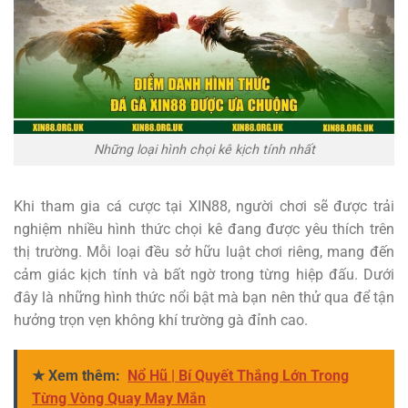
Những loại hình chọi kê kịch tính nhất
Khi tham gia cá cược tại XIN88, người chơi sẽ được trải
nghiệm nhiều hình thức chọi kê đang được yêu thích trên
thị trường. Mỗi loại đều sở hữu luật chơi riêng, mang đến
cảm giác kịch tính và bất ngờ trong từng hiệp đấu. Dưới
đây là những hình thức nổi bật mà bạn nên thử qua để tận
hưởng trọn vẹn không khí trường gà đỉnh cao.
★ Xem thêm:
Nổ Hũ | Bí Quyết Thắng Lớn Trong
Từng Vòng Quay May Mắn